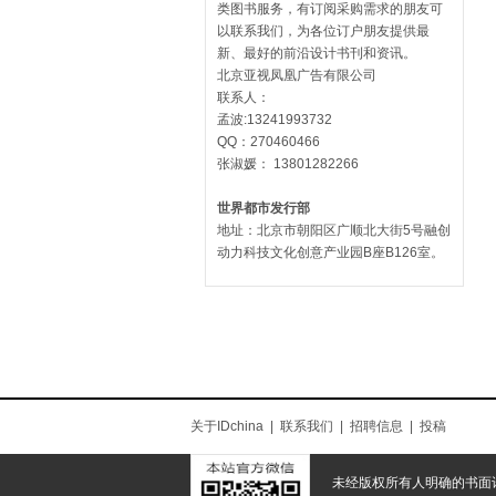
类图书服务，有订阅采购需求的朋友可
以联系我们，为各位订户朋友提供最
新、最好的前沿设计书刊和资讯。
北京亚视凤凰广告有限公司
联系人：
孟波:13241993732
QQ：270460466
张淑媛： 13801282266
世界都市发行部
地址：北京市朝阳区广顺北大街5号融创
动力科技文化创意产业园B座B126室。
关于IDchina
|
联系我们
|
招聘信息
|
投稿
未经版权所有人明确的书面