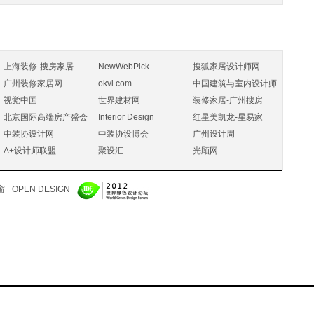
上海装修-搜房家居
NewWebPick
搜狐家居设计师网
广州装修家居网
okvi.com
中国建筑与室内设计师
视觉中国
世界建材网
装修家居-广州搜房
北京国际高端房产盛会
Interior Design
红星美凯龙-星易家
中装协设计网
中装协设博会
广州设计周
A+设计师联盟
聚设汇
光顾网
窗
OPEN DESIGN