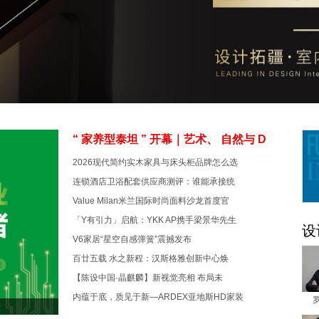
“ 家养型泰坦 ” 开幕｜艺术、 自然与 D
2026现代简约实木家具与床头柜品牌怎么选
连锁酒店卫浴配套供应商测评：谁能承接统
Value Milan米兰国际时尚面料沙龙首度官
「Y有引力」启航：YKK AP携手梁景华先生
设
V6家居“星空自感弹簧”震撼发布
百廿五载 水之新程：汉斯格雅创新中心焕
【陈设中国·晶麒麟】新视觉亮相 布局未
内蕴于底，质见于新—ARDEX亚地斯HD家装
2024紫丁香创意设计奖