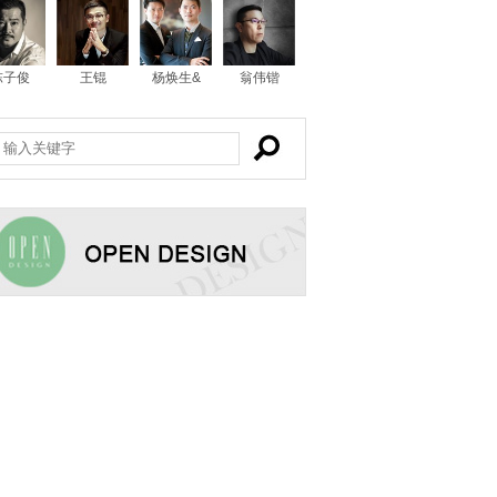
陈子俊
王锟
杨焕生&
翁伟锴