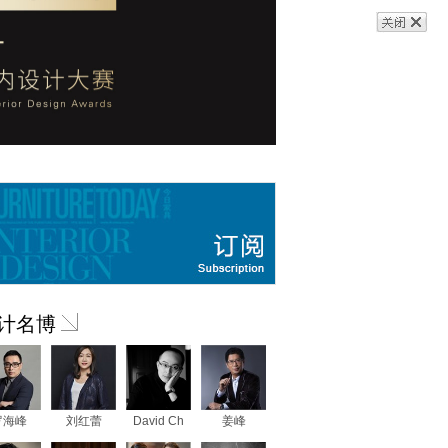
计名博
罗海峰
刘红蕾
David Ch
姜峰
2025第二十届“金外滩”奖