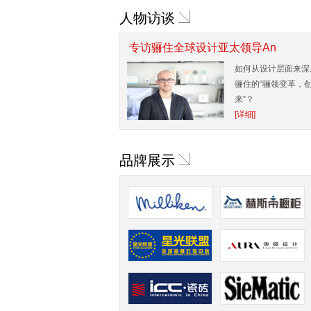
人物访谈
专访骊住全球设计亚太领导An
如何从设计层面来深
骊住的“骊领变革，
来”？
[详细]
品牌展示