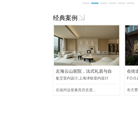
1
2
3
4
5
6
经典案例
左海云山宸院，法式礼居与自
在街道
集艾室内设计,上海泽钦室内设计
F.O.
在福州这座兼具历史底...
有天曹