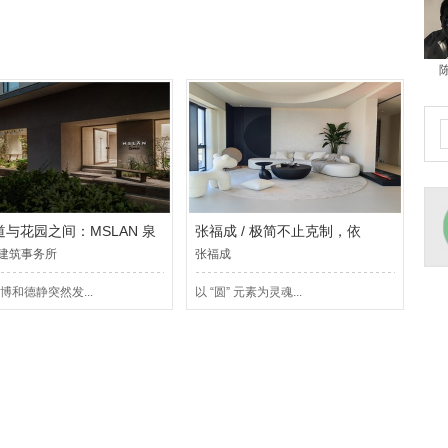
与花园之间：MSLAN 泉
张福成 / 极简不止克制，依
G.建筑事务所
张福成
博和德静突然发...
以 “圆” 元素为灵魂...