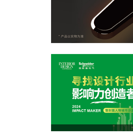
设计奖(中国)/“海彼奖"