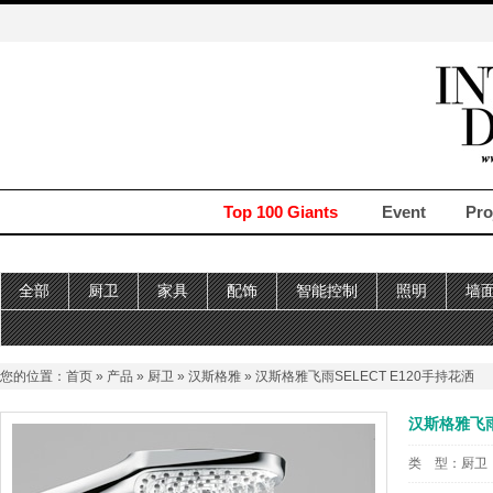
Top 100 Giants
Event
Pro
全部
厨卫
家具
配饰
智能控制
照明
墙
您的位置：
首页
»
产品
»
厨卫
»
汉斯格雅
» 汉斯格雅飞雨SELECT E120手持花洒
汉斯格雅飞雨
类 型：
厨卫