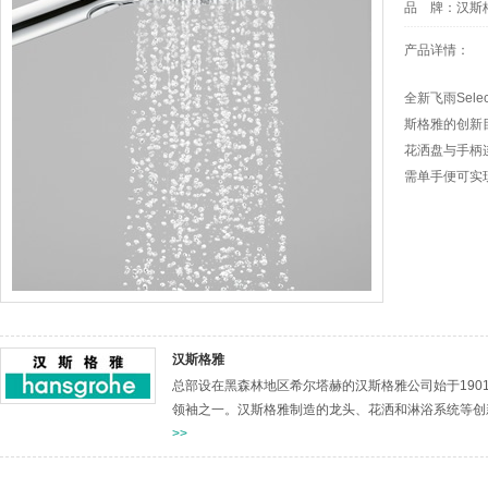
品 牌：
汉斯
产品详情：
全新飞雨Sel
斯格雅的创新目
花洒盘与手柄
需单手便可实
汉斯格雅
总部设在黑森林地区希尔塔赫的汉斯格雅公司始于19
领袖之一。汉斯格雅制造的龙头、花洒和淋浴系统等创
>>