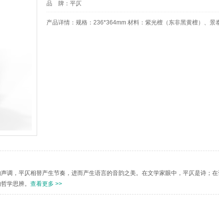
品 牌：
平仄
产品详情：
规格：236*364mm 材料：紫光檀（东非黑黄檀）、景
的声调，平仄相替产生节奏，进而产生语言的音韵之美。在文学家眼中，平仄是诗；在
的哲学思辨。
查看更多 >>