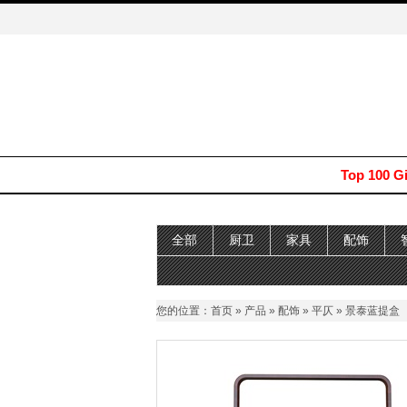
Top 100 G
全部
厨卫
家具
配饰
您的位置：
首页
»
产品
»
配饰
»
平仄
» 景泰蓝提盒