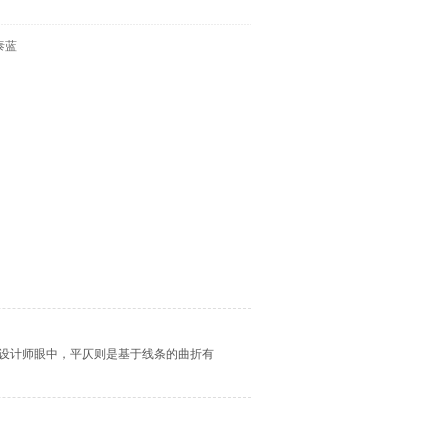
泰蓝
设计师眼中，平仄则是基于线条的曲折有