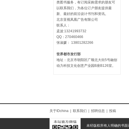
类图书服务，有订阅采购需求的朋友可
以联系我们，为各位订户朋友提供最
新、最好的前沿设计书刊和资讯。
北京亚视凤凰广告有限公司
联系人：
孟波:13241993732
QQ：270460466
张淑媛： 13801282266
世界都市发行部
地址：北京市朝阳区广顺北大街5号融创
动力科技文化创意产业园B座B126室。
关于IDchina
|
联系我们
|
招聘信息
|
投稿
未经版权所有人明确的书面