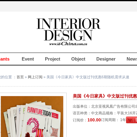
iants
Event
Project
Object
Designer
New
您的位置 ：
首页
»
网上订阅
» 美国《今日家具》中文版过刊优惠6期随机需求从速
美国《今日家具》中文版过刊优惠
出版单位：北京亚视凤凰广告有限公司
语言种类：中文
商品规格：平装大16开21
100.00
订阅周期：
1年
订阅价：