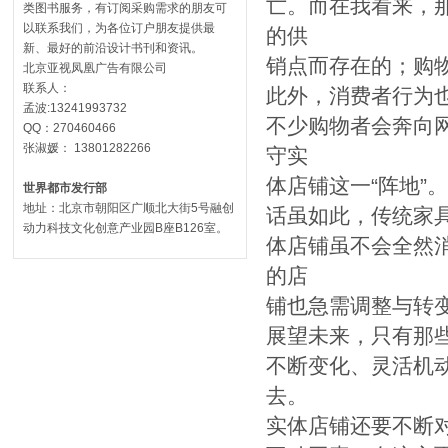
亡。而在我看来，
类图书服务，有订阅采购需求的朋友可
以联系我们，为各位订户朋友提供最
的供
新、最好的前沿设计书刊和资讯。
销点而存在的；购
北京亚视凤凰广告有限公司
联系人：
此外，消费者行为也
孟波:13241993732
不少购物者会奔向
QQ：270460466
张淑媛： 13801282266
守实
体店铺这一“阵地”
世界都市发行部
地址：北京市朝阳区广顺北大街5号融创
话虽如此，传统家
动力科技文化创意产业园B座B126室。
体店铺虽不会全然
的店
铺也急需调整与转
展望未来，只有那
不断变化、灵活机
去。
实体店铺还要不断