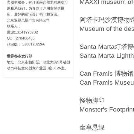
MAXXI museum of th
类图书服务，有订阅采购需求的朋友可
以联系我们，为各位订户朋友提供最
新、最好的前沿设计书刊和资讯。
阿塔卡玛沙漠博物
北京亚视凤凰广告有限公司
联系人：
Museum of the des
孟波:13241993732
QQ：270460466
张淑媛： 13801282266
Santa Marta灯塔
Santa Marta Ligh
世界都市发行部
地址：北京市朝阳区广顺北大街5号融创
动力科技文化创意产业园B座B126室。
Can Framis 博物馆
Can Framis Muse
怪物脚印
Monster's Footprin
坐享悬绿